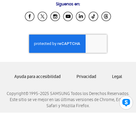
Síguenos en:
Samsung Ecuador
Samsung El Salvador
Samsung Guatemala
Samsung Honduras
Samsung Nicaragua
Samsung Panamá
Samsung República Dominicana
Samsung Venezuela
Ayuda para accesibilidad
Privacidad
Legal
Copyright© 1995-2025 SAMSUNG Todos los Derechos Reservados.
Este sitio se ve mejor en las últimas versiones de Chrome, Edge,
Safari y Mozilla Firefox.