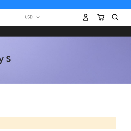
Mi carrito
Moneda
USD -
dólar
estadounidense