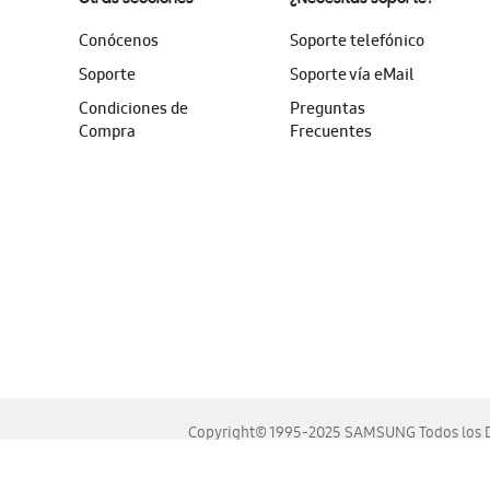
Conócenos
Soporte telefónico
Soporte
Soporte vía eMail
Condiciones de
Preguntas
Compra
Frecuentes
Copyright© 1995-2025 SAMSUNG Todos los D
Este sitio se ve mejor en las últimas versiones de Chrome