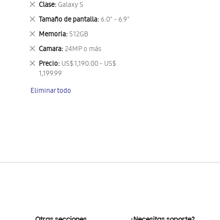
Eliminar
Clase
Galaxy S
este
Eliminar
Tamaño de pantalla
6.0" - 6.9"
artículo
este
Eliminar
Memoria
512GB
artículo
este
Eliminar
Camara
24MP o más
artículo
este
Eliminar
Precio
US$ 1,190.00 - US$
artículo
este
1,199.99
artículo
Eliminar todo
Otras secciones
¿Necesitas soporte?