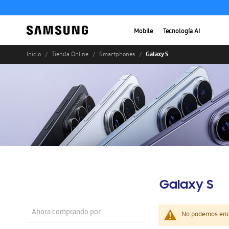
Mobile
Tecnología AI
Galaxy S
Inicio
Tienda Online
Smartphones
Galaxy S
Ahora comprando por
No podemos enco