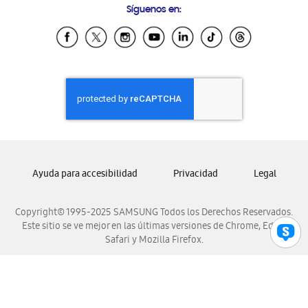
Síguenos en:
Samsung Ecuador
Samsung El Salvador
Samsung Guatemala
Samsung Honduras
Samsung Nicaragua
Samsung Panamá
Samsung República Dominicana
Samsung Venezuela
Ayuda para accesibilidad
Privacidad
Legal
Copyright© 1995-2025 SAMSUNG Todos los Derechos Reservados.
Este sitio se ve mejor en las últimas versiones de Chrome, Edge,
Safari y Mozilla Firefox.