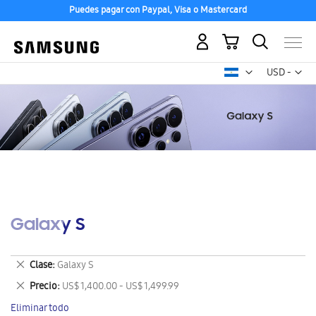
Puedes pagar con Paypal, Visa o Mastercard
Mi carrito
Mon
USD -
dólar
estadounid
Galaxy S
Eliminar
Clase
Galaxy S
este
Eliminar
Precio
US$ 1,400.00 - US$ 1,499.99
artículo
este
Eliminar todo
artículo