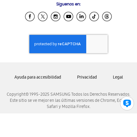
Síguenos en:
Samsung Ecuador
Samsung El Salvador
Samsung Guatemala
Samsung Honduras
Samsung Nicaragua
Samsung Panamá
Samsung República Dominicana
Samsung Venezuela
Ayuda para accesibilidad
Privacidad
Legal
Copyright© 1995-2025 SAMSUNG Todos los Derechos Reservados.
Este sitio se ve mejor en las últimas versiones de Chrome, Edge,
Safari y Mozilla Firefox.