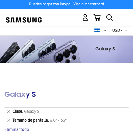
Puedes pagar con Paypal, Visa o Mastercard
Mi carrito
Mon
USD -
dólar
estadounid
Galaxy S
Eliminar
Clase
Galaxy S
este
Eliminar
Tamaño de pantalla
6.0" - 6.9"
artículo
este
Eliminar todo
artículo