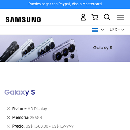
Puedes pagar con Paypal, Visa o Mastercard
Mi carrito
Mon
USD -
dólar
estadounid
Galaxy S
Eliminar
Feature
HD Display
este
Eliminar
Memoria
256GB
artículo
este
Eliminar
Precio
US$ 1,300.00 - US$ 1,399.99
artículo