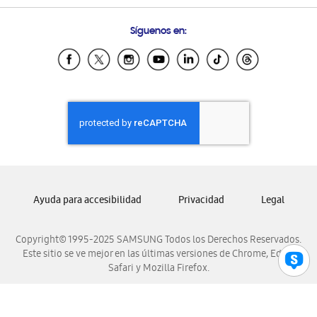
Preguntas Frecuentes
Samsung Costa Rica
Síguenos en:
Samsung Ecuador
Samsung El Salvador
Samsung Guatemala
Samsung Honduras
Samsung Nicaragua
Samsung Panamá
Samsung República Dominicana
Samsung Venezuela
Ayuda para accesibilidad
Privacidad
Legal
Copyright© 1995-2025 SAMSUNG Todos los Derechos Reservados.
Este sitio se ve mejor en las últimas versiones de Chrome, Edge,
Safari y Mozilla Firefox.