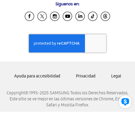
Síguenos en:
Samsung Ecuador
Samsung El Salvador
Samsung Guatemala
Samsung Honduras
Samsung Nicaragua
Samsung Panamá
Samsung República Dominicana
Samsung Venezuela
Ayuda para accesibilidad
Privacidad
Legal
Copyright© 1995-2025 SAMSUNG Todos los Derechos Reservados.
Este sitio se ve mejor en las últimas versiones de Chrome, Edge,
Safari y Mozilla Firefox.