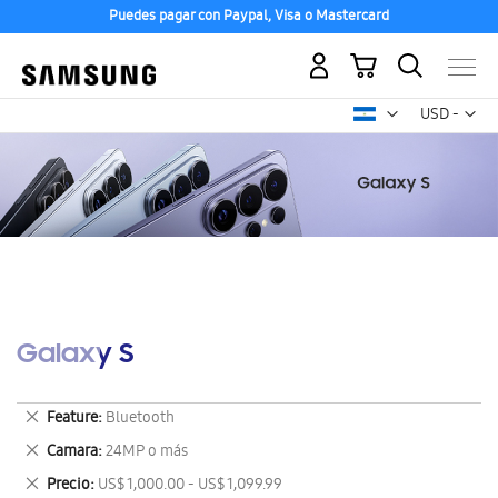
Puedes pagar con Paypal, Visa o Mastercard
Mi carrito
Mon
USD -
dólar
estadounid
Galaxy S
Eliminar
Feature
Bluetooth
este
Eliminar
Camara
24MP o más
artículo
este
Eliminar
Precio
US$ 1,000.00 - US$ 1,099.99
artículo