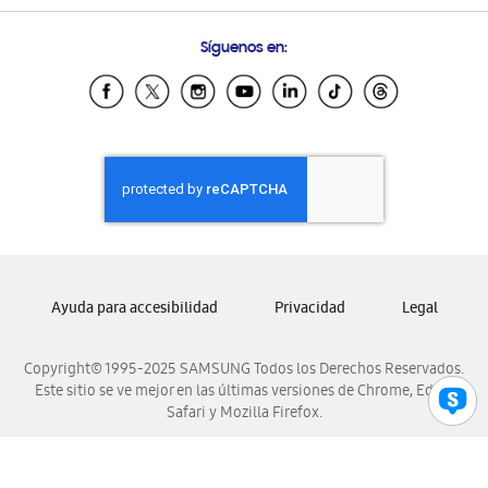
Preguntas Frecuentes
Samsung Costa Rica
Síguenos en:
Samsung Ecuador
Samsung El Salvador
Samsung Guatemala
Samsung Honduras
Samsung Nicaragua
Samsung Panamá
Samsung República Dominicana
Samsung Venezuela
Ayuda para accesibilidad
Privacidad
Legal
Copyright© 1995-2025 SAMSUNG Todos los Derechos Reservados.
Este sitio se ve mejor en las últimas versiones de Chrome, Edge,
Safari y Mozilla Firefox.