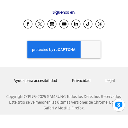
Preguntas Frecuentes
Samsung Costa Rica
Síguenos en:
Samsung Ecuador
Samsung El Salvador
Samsung Guatemala
Samsung Honduras
Samsung Nicaragua
Samsung Panamá
Samsung República Dominicana
Samsung Venezuela
Ayuda para accesibilidad
Privacidad
Legal
Copyright© 1995-2025 SAMSUNG Todos los Derechos Reservados.
Este sitio se ve mejor en las últimas versiones de Chrome, Edge,
Safari y Mozilla Firefox.