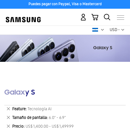
Puedes pagar con Paypal, Visa o Mastercard
Mi carrito
Mon
USD -
dólar
estadounid
Galaxy S
Eliminar
Feature
Tecnología AI
este
Eliminar
Tamaño de pantalla
6.0" - 6.9"
artículo
este
Eliminar
Precio
US$ 1,400.00 - US$ 1,499.99
artículo