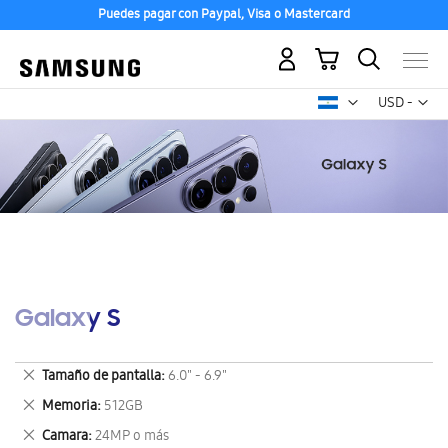
Puedes pagar con Paypal, Visa o Mastercard
Mi carrito
Mon
USD -
dólar
estadounid
Galaxy S
Eliminar
Tamaño de pantalla
6.0" - 6.9"
este
Eliminar
Memoria
512GB
artículo
este
Eliminar
Camara
24MP o más
artículo