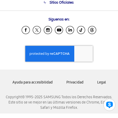
Sitios Oficiales
Soporte vía eMail
Preguntas Frecuentes
Samsung Costa Rica
Síguenos en:
Samsung Ecuador
Samsung El Salvador
Samsung Guatemala
Samsung Honduras
Samsung Nicaragua
Samsung Panamá
Samsung República Dominicana
Samsung Venezuela
Ayuda para accesibilidad
Privacidad
Legal
Copyright© 1995-2025 SAMSUNG Todos los Derechos Reservados.
Este sitio se ve mejor en las últimas versiones de Chrome, Edge,
Safari y Mozilla Firefox.