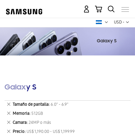
Mi carrito
Mon
USD -
dólar
estadounid
Galaxy S
Eliminar
Tamaño de pantalla
6.0" - 6.9"
este
Eliminar
Memoria
512GB
artículo
este
Eliminar
Camara
24MP o más
artículo
este
Eliminar
Precio
US$ 1,190.00 - US$ 1,199.99
artículo