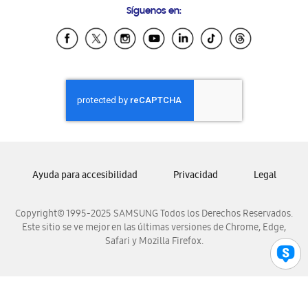
Síguenos en:
Samsung Ecuador
Samsung El Salvador
Samsung Guatemala
Samsung Honduras
Samsung Nicaragua
Samsung Panamá
Samsung República Dominicana
Samsung Venezuela
Ayuda para accesibilidad
Privacidad
Legal
Copyright© 1995-2025 SAMSUNG Todos los Derechos Reservados.
Este sitio se ve mejor en las últimas versiones de Chrome, Edge,
Safari y Mozilla Firefox.