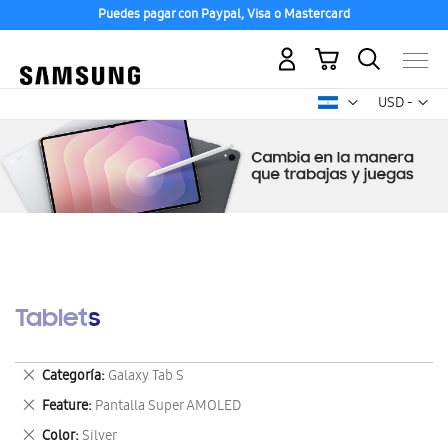
Puedes pagar con Paypal, Visa o Mastercard
Mi carrito
Mon
USD -
dólar
estadounid
Tablets
Eliminar
Categoría
Galaxy Tab S
este
Eliminar
Feature
Pantalla Super AMOLED
artículo
este
Eliminar
Color
Silver
artículo