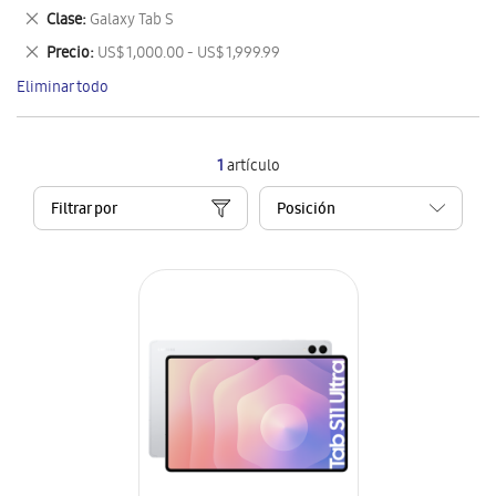
este
Eliminar
Clase
Galaxy Tab S
artículo
este
Eliminar
Precio
US$ 1,000.00 - US$ 1,999.99
artículo
este
Eliminar todo
artículo
1
artículo
Filtrar por