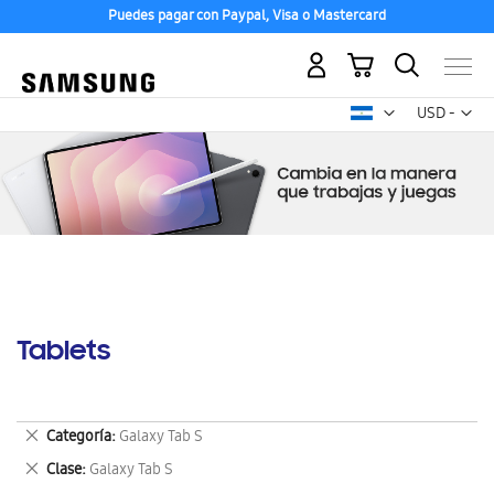
Puedes pagar con Paypal, Visa o Mastercard
Mi carrito
Mon
USD -
dólar
estadounid
Tablets
Eliminar
Categoría
Galaxy Tab S
este
Eliminar
Clase
Galaxy Tab S
artículo
este