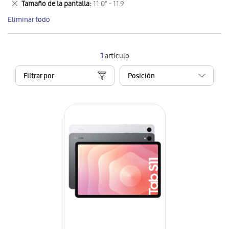
Eliminar
Tamaño de la pantalla
11.0" - 11.9"
artículo
este
Eliminar todo
artículo
1
artículo
Filtrar por