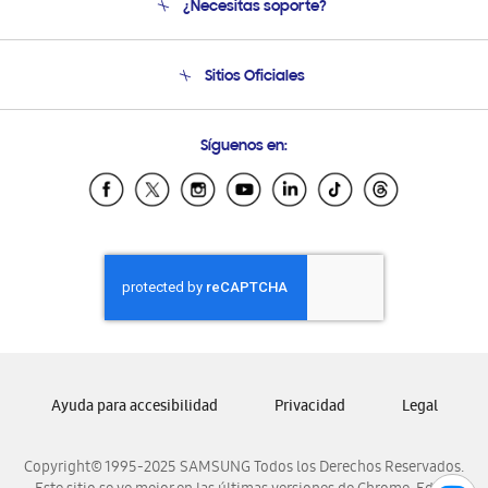
¿Necesitas soporte?
Soporte
Condiciones de Compra
Soporte telefónico
Sitios Oficiales
Soporte vía eMail
Preguntas Frecuentes
Samsung Costa Rica
Síguenos en:
Samsung Ecuador
Samsung El Salvador
Samsung Guatemala
Samsung Honduras
Samsung Nicaragua
Samsung Panamá
Samsung República Dominicana
Samsung Venezuela
Ayuda para accesibilidad
Privacidad
Legal
Copyright© 1995-2025 SAMSUNG Todos los Derechos Reservados.