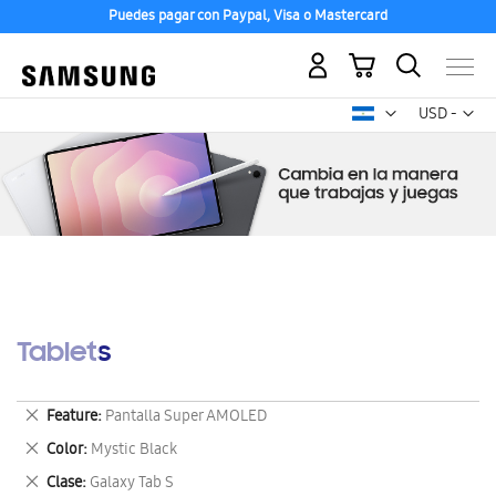
Puedes pagar con Paypal, Visa o Mastercard
Mi carrito
Mon
USD -
dólar
estadounid
Tablets
Eliminar
Feature
Pantalla Super AMOLED
este
Eliminar
Color
Mystic Black
artículo
este
Eliminar
Clase
Galaxy Tab S
artículo