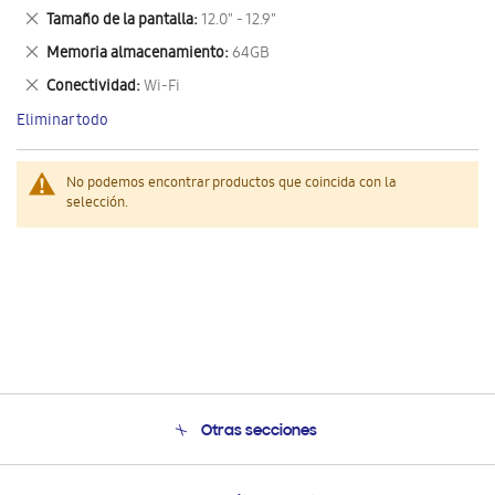
este
Eliminar
Tamaño de la pantalla
12.0" - 12.9"
artículo
este
Eliminar
Memoria almacenamiento
64GB
artículo
este
Eliminar
Conectividad
Wi-Fi
artículo
este
Eliminar todo
artículo
No podemos encontrar productos que coincida con la
selección.
Otras secciones
Conócenos