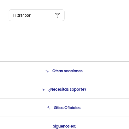
Filtrar por
Otras secciones
Conócenos
¿Necesitas soporte?
Soporte
Condiciones de Compra
Soporte telefónico
Sitios Oficiales
Soporte vía eMail
Preguntas Frecuentes
Samsung Costa Rica
Síguenos en: