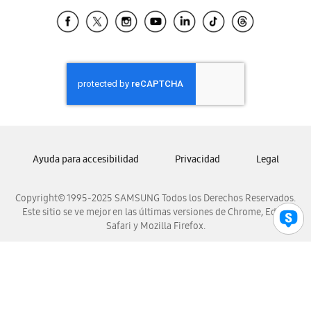
Samsung Ecuador
Samsung El Salvador
Samsung Guatemala
Samsung Honduras
Samsung Nicaragua
Samsung Panamá
Samsung República Dominicana
Samsung Venezuela
Ayuda para accesibilidad
Privacidad
Legal
Copyright© 1995-2025 SAMSUNG Todos los Derechos Reservados.
Este sitio se ve mejor en las últimas versiones de Chrome, Edge,
Safari y Mozilla Firefox.