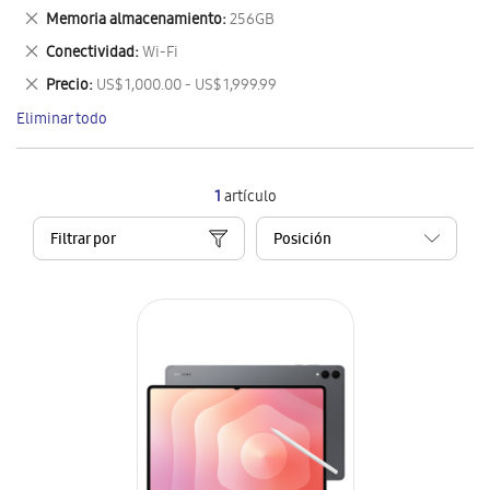
este
Eliminar
Memoria almacenamiento
256GB
artículo
este
Eliminar
Conectividad
Wi-Fi
artículo
este
Eliminar
Precio
US$ 1,000.00 - US$ 1,999.99
artículo
este
Eliminar todo
artículo
1
artículo
Filtrar por