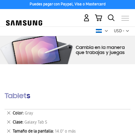
Puedes pagar con Paypal, Visa o Mastercard
Mi carrito
Mon
USD -
dólar
estadounid
Tablets
Eliminar
Color
Gray
este
Eliminar
Clase
Galaxy Tab S
artículo
este
Eliminar
Tamaño de la pantalla
14.0" o más
artículo