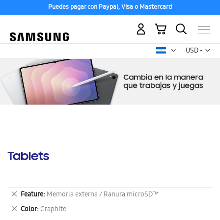
Puedes pagar con Paypal, Visa o Mastercard
Mi carrito
Mon
USD -
dólar
estadounid
Tablets
Eliminar
Feature
Memoria externa / Ranura microSD™
este
Eliminar
Color
Graphite
artículo
este