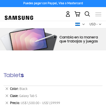
Puedes pagar con Paypal, Visa o Mastercard
Mi carrito
Mon
USD -
dólar
estadounid
Tablets
Eliminar
Color
Black
este
Eliminar
Clase
Galaxy Tab S
artículo
este
Eliminar
Precio
US$ 1,500.00 - US$ 1,599.99
artículo