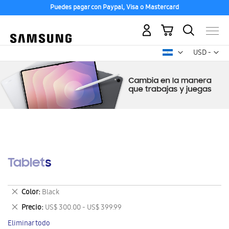
Puedes pagar con Paypal, Visa o Mastercard
Mi carrito
Mon
USD -
dólar
estadounid
Tablets
Eliminar
Color
Black
este
Eliminar
Precio
US$ 300.00 - US$ 399.99
artículo
este
Eliminar todo
artículo