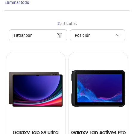
Eliminar todo
artículo
2
artículos
Filtrar por
Galaxy Tab S9 Ultra
Galaxy Tab Active4 Pro