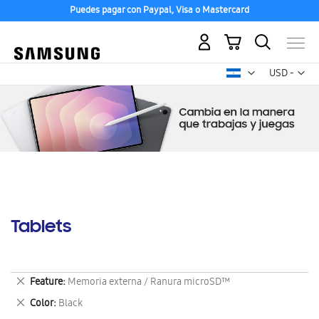
Puedes pagar con Paypal, Visa o Mastercard
Mi carrito
Mon
USD -
dólar
estadounid
Tablets
Eliminar
Feature
Memoria externa / Ranura microSD™
este
Eliminar
Color
Black
artículo
este