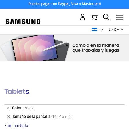
Puedes pagar con Paypal, Visa o Mastercard
Mi carrito
Mon
USD -
dólar
estadounid
Tablets
Eliminar
Color
Black
este
Eliminar
Tamaño de la pantalla
14.0" o más
artículo
este
Eliminar todo
artículo