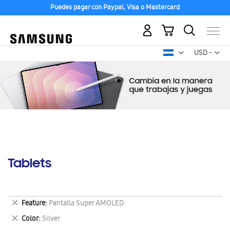
Puedes pagar con Paypal, Visa o Mastercard
Mi carrito
Mon
USD -
dólar
estadounid
Tablets
Eliminar
Feature
Pantalla Super AMOLED
este
Eliminar
Color
Silver
artículo
este