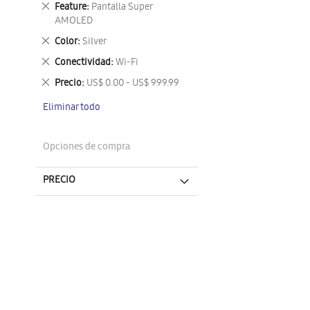
Eliminar
Feature
Pantalla Super
este
AMOLED
artículo
Eliminar
Color
Silver
este
Eliminar
Conectividad
Wi-Fi
artículo
este
Eliminar
Precio
US$ 0.00 - US$ 999.99
artículo
este
Eliminar todo
artículo
Opciones de compra
PRECIO