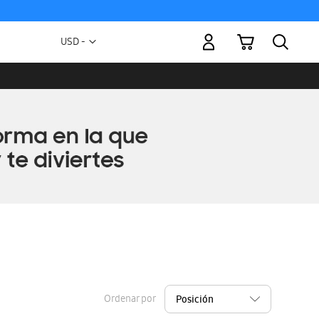
Mi carrito
Moneda
USD -
dólar
estadounidense
Ordenar por