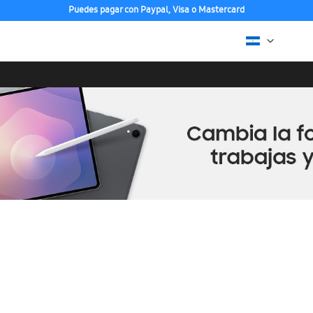
Puedes pagar con Paypal, Visa o Mastercard
Compra con ENVÍO GRATIS a tu hogar desde 48h hábiles