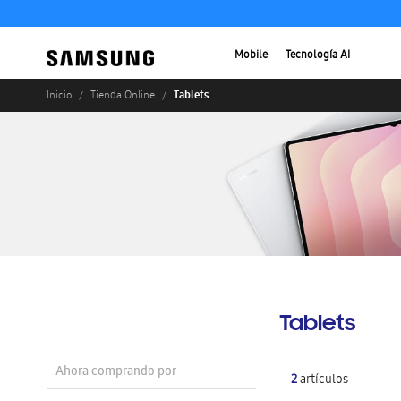
Mobile
Tecnología AI
Tablets
Inicio
Tienda Online
Tablets
Ahora comprando por
2
artículos