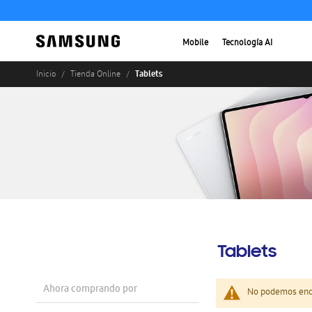
Mobile
Tecnología AI
Tablets
Inicio
Tienda Online
Tablets
Ahora comprando por
No podemos enco