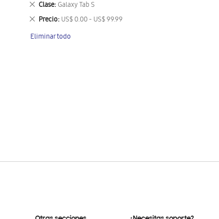
Eliminar
Clase
Galaxy Tab S
este
Eliminar
Precio
US$ 0.00 - US$ 99.99
artículo
este
Eliminar todo
artículo
Otras secciones
¿Necesitas soporte?