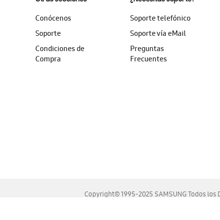
Conócenos
Soporte telefónico
Soporte
Soporte vía eMail
Condiciones de
Preguntas
Compra
Frecuentes
Copyright© 1995-2025 SAMSUNG Todos los D
Este sitio se ve mejor en las últimas versiones de Chrome