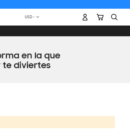
Mi carrito
Moneda
USD -
dólar
estadounidense