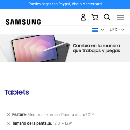
Puedes pagar con Paypal, Visa o Mastercard
Mi carrito
Mon
USD -
dólar
estadounid
Tablets
Eliminar
Feature
Memoria externa / Ranura microSD™
este
Eliminar
Tamaño de la pantalla
12.0" - 12.9"
artículo
este