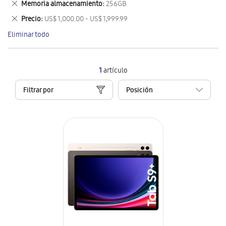
Eliminar
Memoria almacenamiento
256GB
artículo
este
Eliminar
Precio
US$ 1,000.00 - US$ 1,999.99
artículo
este
Eliminar todo
artículo
1
artículo
Filtrar por