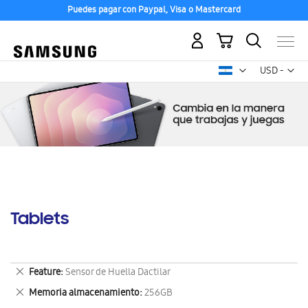
Puedes pagar con Paypal, Visa o Mastercard
Mi carrito
Mon
USD -
dólar
estadounid
Tablets
Eliminar
Feature
Sensor de Huella Dactilar
este
Eliminar
Memoria almacenamiento
256GB
artículo
este