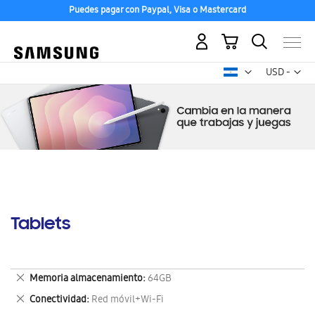
Puedes pagar con Paypal, Visa o Mastercard
Mi carrito
Mon
USD -
dólar
estadounid
Tablets
Eliminar
Memoria almacenamiento
64GB
este
Eliminar
Conectividad
Red móvil+Wi-Fi
artículo
este