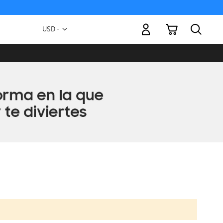
Mi carrito
Moneda
USD -
dólar
estadounidense