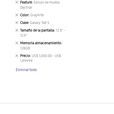
Eliminar
Feature
Sensor de Huella
este
Dactilar
artículo
Eliminar
Color
Graphite
este
Eliminar
Clase
Galaxy Tab S
artículo
este
Eliminar
Tamaño de la pantalla
12.0" -
artículo
este
12.9"
artículo
Eliminar
Memoria almacenamiento
este
128GB
artículo
Eliminar
Precio
US$ 1,000.00 - US$
este
1,999.99
artículo
Eliminar todo