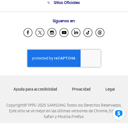
Sitios Oficiales
Soporte vía eMail
Preguntas Frecuentes
Samsung Costa Rica
Síguenos en:
Samsung Ecuador
Samsung El Salvador
Samsung Guatemala
Samsung Honduras
Samsung Nicaragua
Samsung Panamá
Samsung República Dominicana
Samsung Venezuela
Ayuda para accesibilidad
Privacidad
Legal
Copyright© 1995-2025 SAMSUNG Todos los Derechos Reservados.
Este sitio se ve mejor en las últimas versiones de Chrome, Edge,
Safari y Mozilla Firefox.