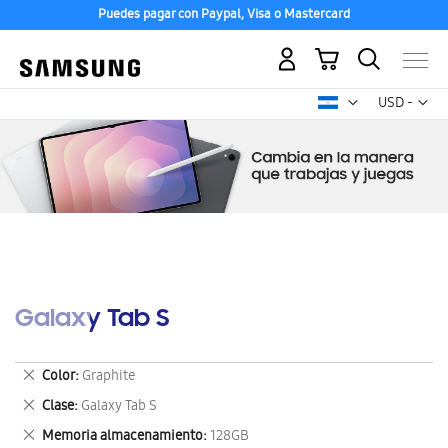
Puedes pagar con Paypal, Visa o Mastercard
Mi carrito
Mon
USD -
dólar
estadounid
Galaxy Tab S
Eliminar
Color
Graphite
este
Eliminar
Clase
Galaxy Tab S
artículo
este
Eliminar
Memoria almacenamiento
128GB
artículo