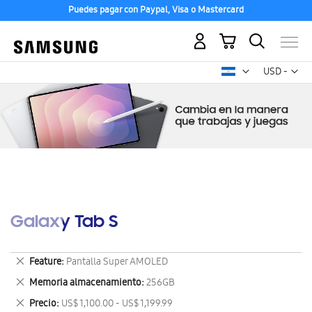
Puedes pagar con Paypal, Visa o Mastercard
Mi carrito
Mon
USD -
dólar
estadounid
Galaxy Tab S
Eliminar
Feature
Pantalla Super AMOLED
este
Eliminar
Memoria almacenamiento
256GB
artículo
este
Eliminar
Precio
US$ 1,100.00 - US$ 1,199.99
artículo