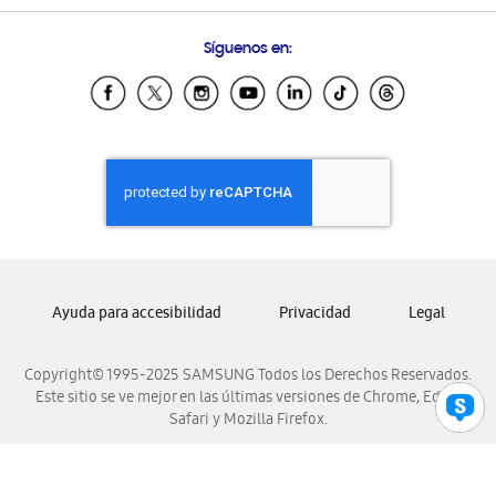
Preguntas Frecuentes
Samsung Costa Rica
Síguenos en:
Samsung Ecuador
Samsung El Salvador
Samsung Guatemala
Samsung Honduras
Samsung Nicaragua
Samsung Panamá
Samsung República Dominicana
Samsung Venezuela
Ayuda para accesibilidad
Privacidad
Legal
Copyright© 1995-2025 SAMSUNG Todos los Derechos Reservados.
Este sitio se ve mejor en las últimas versiones de Chrome, Edge,
Safari y Mozilla Firefox.