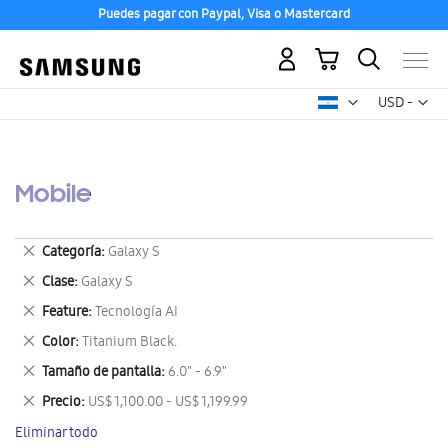
Puedes pagar con Paypal, Visa o Mastercard
Mi carrito
Mon
USD -
dólar
estadounid
Mobile
Eliminar
Categoría
Galaxy S
este
Eliminar
Clase
Galaxy S
artículo
este
Eliminar
Feature
Tecnología AI
artículo
este
Eliminar
Color
Titanium Black.
artículo
este
Eliminar
Tamaño de pantalla
6.0" - 6.9"
artículo
este
Eliminar
Precio
US$ 1,100.00 - US$ 1,199.99
artículo
este
Eliminar todo
artículo