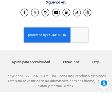
Síguenos en:
Samsung Ecuador
Samsung El Salvador
Samsung Guatemala
Samsung Honduras
Samsung Nicaragua
Samsung Panamá
Samsung República Dominicana
Samsung Venezuela
Ayuda para accesibilidad
Privacidad
Legal
Copyright© 1995-2025 SAMSUNG Todos los Derechos Reservados.
Este sitio se ve mejor en las últimas versiones de Chrome, Edge,
Safari y Mozilla Firefox.