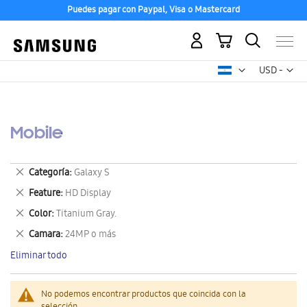
Puedes pagar con Paypal, Visa o Mastercard
Mi carrito
Mon
USD -
dólar
estadounid
Mobile
Eliminar
Categoría
Galaxy S
este
Eliminar
Feature
HD Display
artículo
este
Eliminar
Color
Titanium Gray.
artículo
este
Eliminar
Camara
24MP o más
artículo
este
Eliminar todo
artículo
No podemos encontrar productos que coincida con la