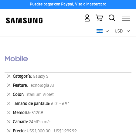
Puedes pagar con Paypal, Visa o Mastercard
Mi carrito
Mon
USD -
dólar
estadounid
Mobile
Eliminar
Categoría
Galaxy S
este
Eliminar
Feature
Tecnología AI
artículo
este
Eliminar
Color
Titanium Violet
artículo
este
Eliminar
Tamaño de pantalla
6.0" - 6.9"
artículo
este
Eliminar
Memoria
512GB
artículo
este
Eliminar
Camara
24MP o más
artículo
este
Eliminar
Precio
US$ 1,000.00 - US$ 1,999.99
artículo