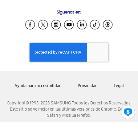
Preguntas Frecuentes
Samsung Costa Rica
Síguenos en:
Samsung Ecuador
Samsung El Salvador
Samsung Guatemala
Samsung Honduras
Samsung Nicaragua
Samsung Panamá
Samsung República Dominicana
Samsung Venezuela
Ayuda para accesibilidad
Privacidad
Legal
Copyright© 1995-2025 SAMSUNG Todos los Derechos Reservados.
Este sitio se ve mejor en las últimas versiones de Chrome, Edge,
Safari y Mozilla Firefox.