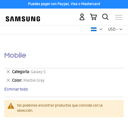
Puedes pagar con Paypal, Visa o Mastercard
Mi carrito
Mon
USD -
dólar
estadounid
Mobile
Eliminar
Categoría
Galaxy S
este
Eliminar
Color
Marble Gray
artículo
este
Eliminar todo
artículo
No podemos encontrar productos que coincida con la
selección.