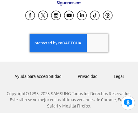
Síguenos en:
Samsung Ecuador
Samsung El Salvador
Samsung Guatemala
Samsung Honduras
Samsung Nicaragua
Samsung Panamá
Samsung República Dominicana
Samsung Venezuela
Ayuda para accesibilidad
Privacidad
Legal
Copyright© 1995-2025 SAMSUNG Todos los Derechos Reservados.
Este sitio se ve mejor en las últimas versiones de Chrome, Edge,
Safari y Mozilla Firefox.