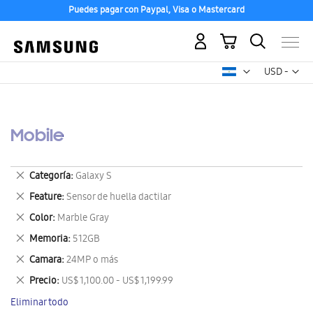
Puedes pagar con Paypal, Visa o Mastercard
Mi carrito
Mon
USD -
dólar
estadounid
Mobile
Eliminar
Categoría
Galaxy S
este
Eliminar
Feature
Sensor de huella dactilar
artículo
este
Eliminar
Color
Marble Gray
artículo
este
Eliminar
Memoria
512GB
artículo
este
Eliminar
Camara
24MP o más
artículo
este
Eliminar
Precio
US$ 1,100.00 - US$ 1,199.99
artículo
este
Eliminar todo
artículo