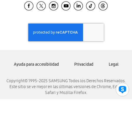
Samsung El Salvador
Samsung Guatemala
Samsung Honduras
Samsung Nicaragua
Samsung Panamá
Samsung República Dominicana
Samsung Venezuela
Ayuda para accesibilidad
Privacidad
Legal
Copyright© 1995-2025 SAMSUNG Todos los Derechos Reservados.
Este sitio se ve mejor en las últimas versiones de Chrome, Edge,
Safari y Mozilla Firefox.