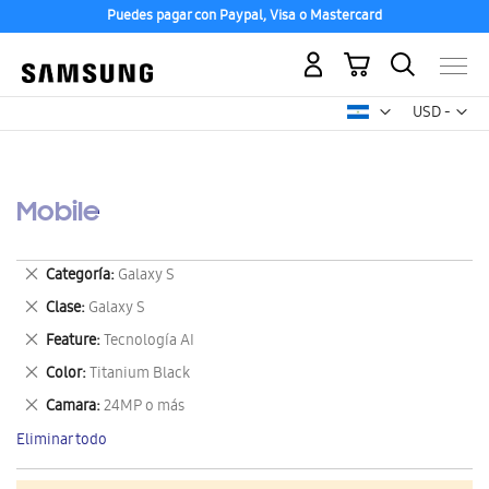
Puedes pagar con Paypal, Visa o Mastercard
Mi carrito
Mon
USD -
dólar
estadounid
Mobile
Eliminar
Categoría
Galaxy S
este
Eliminar
Clase
Galaxy S
artículo
este
Eliminar
Feature
Tecnología AI
artículo
este
Eliminar
Color
Titanium Black
artículo
este
Eliminar
Camara
24MP o más
artículo
este
Eliminar todo
artículo