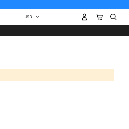
Mi carrito
Moneda
USD -
dólar
estadounidense