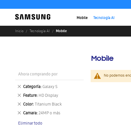
Mobile
Tecnología AI
Mobile
Inicio
Tecnología AI
Mobile
Ahora comprando por
No podemos enco
Eliminar
Categoría
Galaxy S
este
Eliminar
Feature
HD Display
artículo
este
Eliminar
Color
Titanium Black
artículo
este
Eliminar
Camara
24MP o más
artículo
este
Eliminar todo
artículo