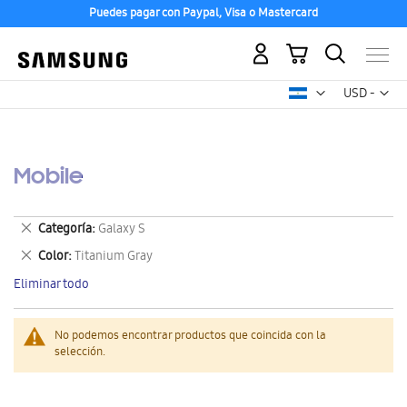
Puedes pagar con Paypal, Visa o Mastercard
Mi carrito
Mon
USD -
dólar
estadounid
Mobile
Eliminar
Categoría
Galaxy S
este
Eliminar
Color
Titanium Gray
artículo
este
Eliminar todo
artículo
No podemos encontrar productos que coincida con la
selección.