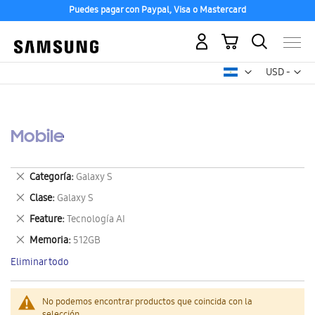
Puedes pagar con Paypal, Visa o Mastercard
Mi carrito
Mon
USD -
dólar
estadounid
Mobile
Eliminar
Categoría
Galaxy S
este
Eliminar
Clase
Galaxy S
artículo
este
Eliminar
Feature
Tecnología AI
artículo
este
Eliminar
Memoria
512GB
artículo
este
Eliminar todo
artículo
No podemos encontrar productos que coincida con la