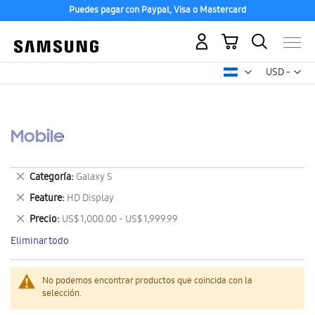
Puedes pagar con Paypal, Visa o Mastercard
Mi carrito
Mon
USD -
dólar
estadounid
Mobile
Eliminar
Categoría
Galaxy S
este
Eliminar
Feature
HD Display
artículo
este
Eliminar
Precio
US$ 1,000.00 - US$ 1,999.99
artículo
este
Eliminar todo
artículo
No podemos encontrar productos que coincida con la
selección.