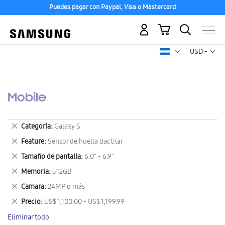
Puedes pagar con Paypal, Visa o Mastercard
Mi carrito
Mon
USD -
dólar
estadounid
Mobile
Eliminar
Categoría
Galaxy S
este
Eliminar
Feature
Sensor de huella dactilar
artículo
este
Eliminar
Tamaño de pantalla
6.0" - 6.9"
artículo
este
Eliminar
Memoria
512GB
artículo
este
Eliminar
Camara
24MP o más
artículo
este
Eliminar
Precio
US$ 1,100.00 - US$ 1,199.99
artículo
este
Eliminar todo
artículo