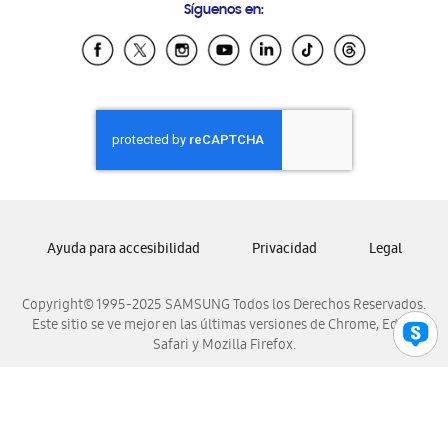
Síguenos en:
Samsung Ecuador
Samsung El Salvador
Samsung Guatemala
Samsung Honduras
Samsung Nicaragua
Samsung Panamá
Samsung República Dominicana
Samsung Venezuela
Ayuda para accesibilidad
Privacidad
Legal
Copyright© 1995-2025 SAMSUNG Todos los Derechos Reservados.
Este sitio se ve mejor en las últimas versiones de Chrome, Edge,
Safari y Mozilla Firefox.