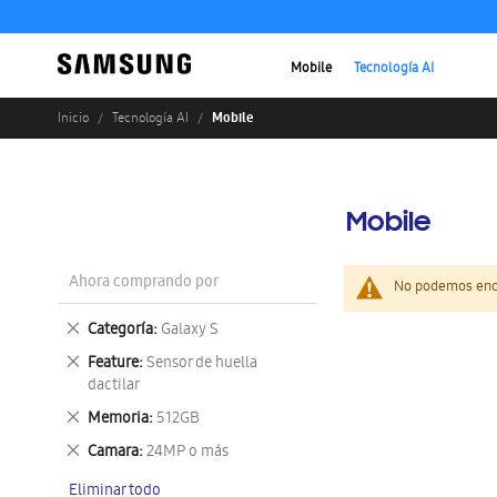
Mobile
Tecnología AI
Mobile
Inicio
Tecnología AI
Mobile
Ahora comprando por
No podemos enco
Eliminar
Categoría
Galaxy S
este
Eliminar
Feature
Sensor de huella
artículo
este
dactilar
artículo
Eliminar
Memoria
512GB
este
Eliminar
Camara
24MP o más
artículo
este
Eliminar todo
artículo