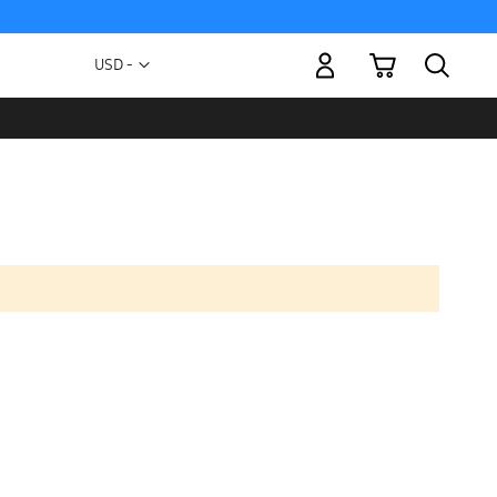
Mi carrito
Moneda
USD -
dólar
estadounidense