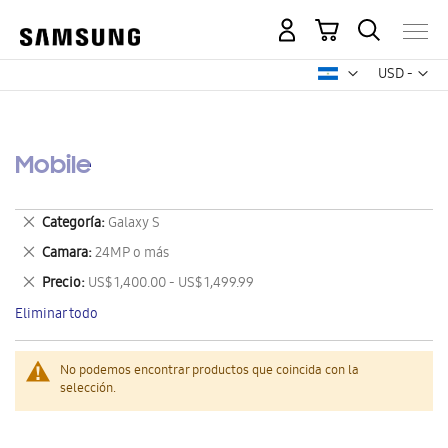
Mi carrito
Mon
USD -
dólar
estadounid
Mobile
Eliminar
Categoría
Galaxy S
este
Eliminar
Camara
24MP o más
artículo
este
Eliminar
Precio
US$ 1,400.00 - US$ 1,499.99
artículo
este
Eliminar todo
artículo
No podemos encontrar productos que coincida con la
selección.