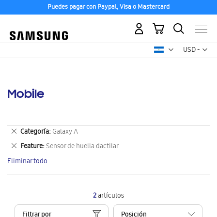
Puedes pagar con Paypal, Visa o Mastercard
Mi carrito
Mon
USD -
dólar
estadounid
Mobile
Eliminar
Categoría
Galaxy A
este
Eliminar
Feature
Sensor de huella dactilar
artículo
este
Eliminar todo
artículo
2
artículos
Filtrar por