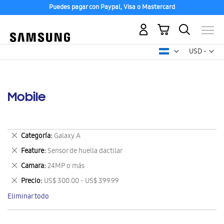
Puedes pagar con Paypal, Visa o Mastercard
Mi carrito
Mon
USD -
dólar
estadounid
Mobile
Eliminar
Categoría
Galaxy A
este
Eliminar
Feature
Sensor de huella dactilar
artículo
este
Eliminar
Camara
24MP o más
artículo
este
Eliminar
Precio
US$ 300.00 - US$ 399.99
artículo
este
Eliminar todo
artículo