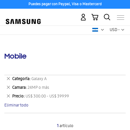
Puedes pagar con Paypal, Visa o Mastercard
Mi carrito
Mon
USD -
dólar
estadounid
Mobile
Eliminar
Categoría
Galaxy A
este
Eliminar
Camara
24MP o más
artículo
este
Eliminar
Precio
US$ 300.00 - US$ 399.99
artículo
este
Eliminar todo
artículo
1
artículo