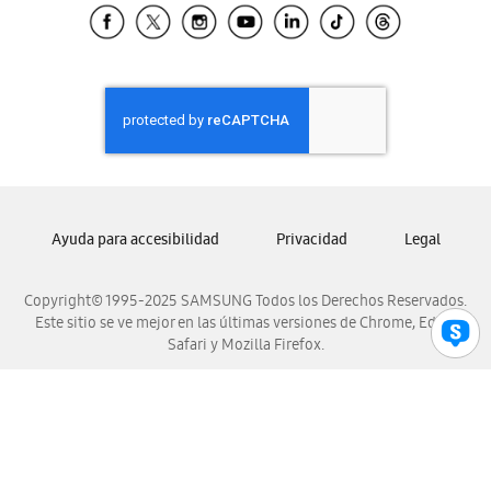
Samsung El Salvador
Samsung Guatemala
Samsung Honduras
Samsung Nicaragua
Samsung Panamá
Samsung República Dominicana
Samsung Venezuela
Ayuda para accesibilidad
Privacidad
Legal
Copyright© 1995-2025 SAMSUNG Todos los Derechos Reservados.
Este sitio se ve mejor en las últimas versiones de Chrome, Edge,
Safari y Mozilla Firefox.