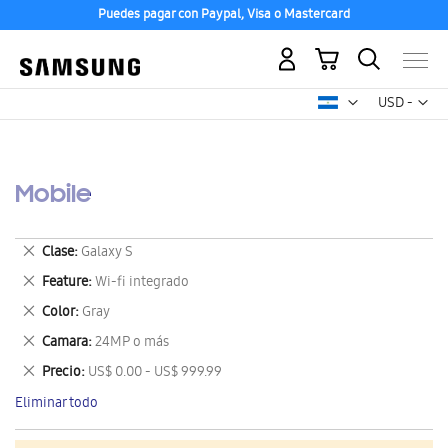
Puedes pagar con Paypal, Visa o Mastercard
Mi carrito
Mon
USD -
dólar
estadounid
Mobile
Eliminar
Clase
Galaxy S
este
Eliminar
Feature
Wi-fi integrado
artículo
este
Eliminar
Color
Gray
artículo
este
Eliminar
Camara
24MP o más
artículo
este
Eliminar
Precio
US$ 0.00 - US$ 999.99
artículo
este
Eliminar todo
artículo