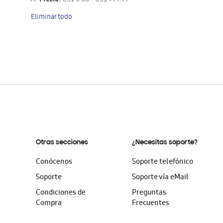
Precio
US$ 0.00 - US$ 999.99
artículo
este
Eliminar todo
artículo
Otras secciones
¿Necesitas soporte?
Conócenos
Soporte telefónico
Soporte
Soporte vía eMail
Condiciones de
Preguntas
Compra
Frecuentes