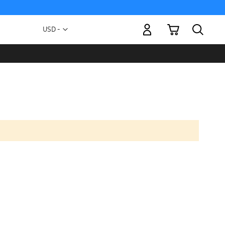
Mi carrito
Moneda
USD -
dólar
estadounidense