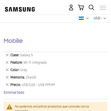
Mi carrito
Mon
USD -
dólar
estadounid
Mobile
Eliminar
Clase
Galaxy S
este
Eliminar
Feature
Wi-fi integrado
artículo
este
Eliminar
Color
Gray
artículo
este
Eliminar
Memoria
256GB
artículo
este
Eliminar
Precio
US$ 0.00 - US$ 999.99
artículo
este
Eliminar todo
artículo
No podemos encontrar productos que coincida con la