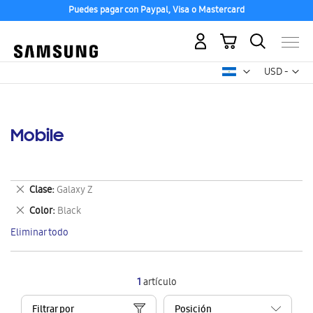
Puedes pagar con Paypal, Visa o Mastercard
Mi carrito
Mon
USD -
dólar
estadounid
Mobile
Eliminar
Clase
Galaxy Z
este
Eliminar
Color
Black
artículo
este
Eliminar todo
artículo
1
artículo
Filtrar por