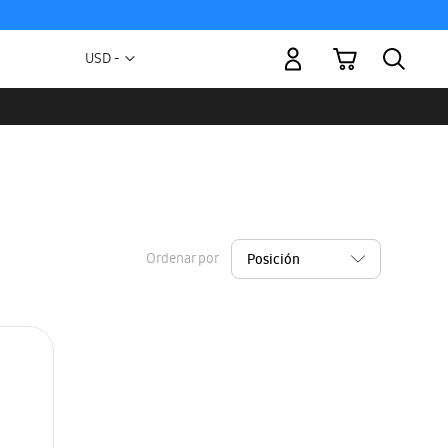
Mi carrito
Moneda
USD -
dólar
estadounidense
Ordenar por