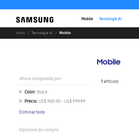
Mobile
Tecnología AI
Mobile
Inicio
Tecnología AI
Mobile
Ahora comprando por
1
artículo
Eliminar
Color
Black
este
Eliminar
Precio
US$ 900.00 - US$ 999.99
artículo
este
Eliminar todo
artículo
Opciones de compra