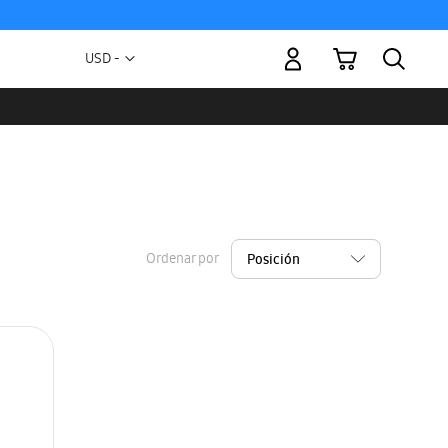
Mi carrito
Moneda
USD -
dólar
estadounidense
Ordenar por